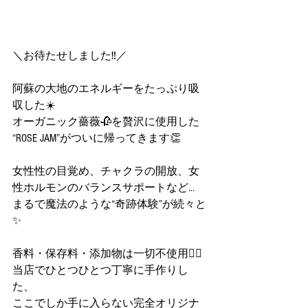
＼お待たせしました‼️／
阿蘇の大地のエネルギーをたっぷり吸
収した☀️
オーガニック薔薇🥀を贅沢に使用した
“ROSE JAM”がついに帰ってきます👏
女性性の目覚め、チャクラの開放、女
性ホルモンのバランスサポートなど…
まるで魔法のような“奇跡体験”が続々と
✨
香料・保存料・添加物は一切不使用🙅‍♀️
当店でひとつひとつ丁寧に手作りし
た、
ここでしか手に入らない完全オリジナ