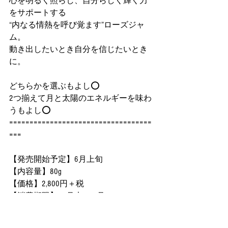
心を明るく照らし、自分らしく輝く力
をサポートする
“内なる情熱を呼び覚ます”ローズジャ
ム。
動き出したいとき自分を信じたいとき
に。
どちらかを選ぶもよし⭕️
2つ揃えて月と太陽のエネルギーを味わ
うもよし⭕️
===================================
===
【発売開始予定】6月上旬
【内容量】80g
【価格】2,800円＋税
【消費期限】12月末(6ヶ月)
【原材料】薔薇、甜菜糖、レモン果汁